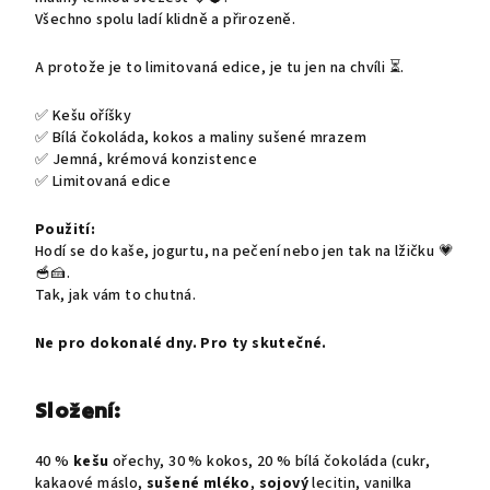
Všechno spolu ladí klidně a přirozeně.
A protože je to limitovaná edice, je tu jen na chvíli
⏳.
✅ Kešu oříšky
✅ Bílá čokoláda, kokos a maliny sušené mrazem
✅ Jemná, krémová konzistence
✅ Limitovaná edice
Použití:
Hodí se do kaše, jogurtu, na pečení nebo jen tak na lžičku
💗
🥣🍰.
Tak, jak vám to chutná.
Ne pro dokonalé dny. Pro ty skutečné.
Složení:
40 %
kešu
ořechy, 30 % kokos, 20 % bílá čokoláda (cukr,
kakaové máslo,
sušené mléko
,
sojový
lecitin, vanilka