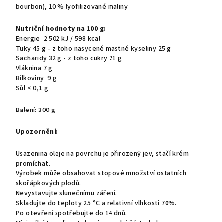
bourbon), 10 % lyofilizované maliny
Nutriční hodnoty na 100 g:
Energie 2 502 kJ / 598 kcal
Tuky 45 g - z toho nasycené mastné kyseliny 25 g
Sacharidy 32 g - z toho cukry 21 g
Vláknina 7 g
Bílkoviny 9 g
Sůl < 0,1 g
Balení: 300 g
Upozornění:
Usazenina oleje na povrchu je přirozený jev, stačí krém
promíchat.
Výrobek může obsahovat stopové množství ostatních
skořápkových plodů.
Nevystavujte slunečnímu záření.
Skladujte do teploty 25 °C a relativní vlhkosti 70%.
Po otevření spotřebujte do 14 dnů.