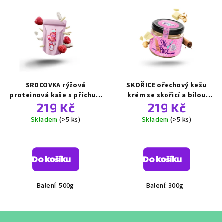
SRDCOVKA rýžová
SKOŘICE ořechový kešu
proteinová kaše s příchutí
krém se skořicí a bílou
219 Kč
219 Kč
malin
čokoládou
Skladem
(>5 ks)
Skladem
(>5 ks)
Průměrné
Průměrné
hodnocení
hodnocení
produktu
produktu
Do košíku
Do košíku
je
je
5,0
5,0
z
z
Balení: 500g
Balení: 300g
5
5
hvězdiček.
hvězdiček.
Z