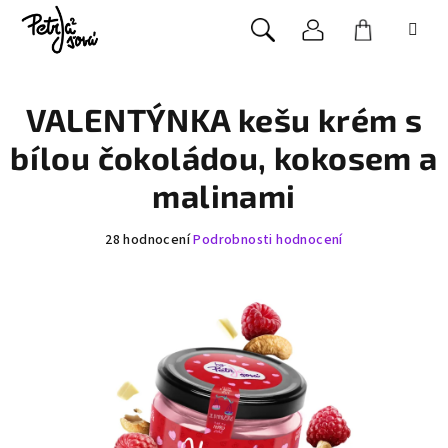
Přejít
na
Přihlášení
Nákupní
obsah
Hledat
košík
VALENTÝNKA kešu krém s
bílou čokoládou, kokosem a
malinami
Průměrné
28 hodnocení
Podrobnosti hodnocení
hodnocení
produktu
je
5,0
z
5
hvězdiček.