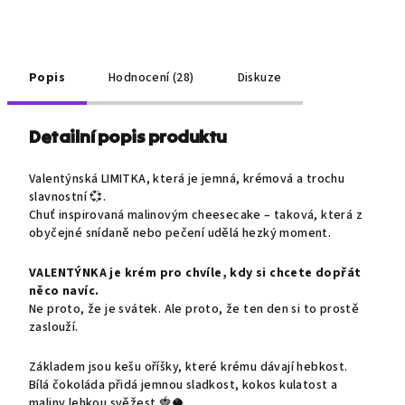
Popis
Hodnocení (28)
Diskuze
Detailní popis produktu
Valentýnská LIMITKA, která je jemná, krémová a trochu
slavnostní
💞.
Chuť inspirovaná malinovým cheesecake – taková, která z
obyčejné snídaně nebo pečení udělá hezký moment.
VALENTÝNKA je krém pro chvíle, kdy si chcete dopřát
něco navíc.
Ne proto, že je svátek. Ale proto, že ten den si to prostě
zaslouží.
Základem jsou kešu oříšky, které krému dávají hebkost.
Bílá čokoláda přidá jemnou sladkost, kokos kulatost a
maliny lehkou svěžest
🍓🥥.