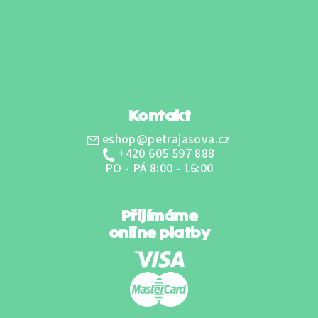
á
p
a
t
í
Kontakt
eshop@petrajasova.cz
+420 605 597 888
PO - PÁ 8:00 - 16:00
Přijímáme
online platby