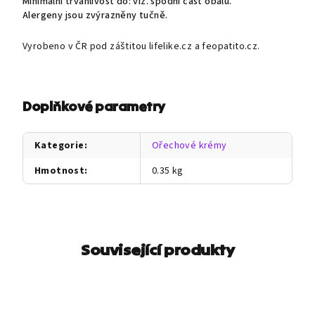
Minimální trvanlivost do: viz. spodní část obalu.
Alergeny jsou zvýrazněny tučně.
Vyrobeno v ČR pod záštitou lifelike.cz a feopatito.cz.
Doplňkové parametry
Kategorie
:
Ořechové krémy
Hmotnost
:
0.35 kg
Související produkty