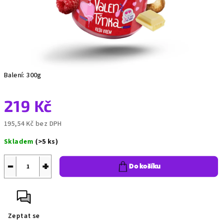
Balení: 300g
219 Kč
195,54 Kč bez DPH
Měrná
Skladem
(>5 ks)
cena:
−
+
Do košíku
Zeptat se