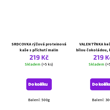
SRDCOVKA rýžová proteinová
VALENTÝNKA keš
kaše s příchutí malin
bílou čokoládou,
219 Kč
219 K
malinam
Skladem
(>5 ks)
Skladem
(>
Průměrné
Prů
hodnocení
hod
Do košíku
Do košík
produktu
pro
je
je
5,0
5,0
Balení: 500g
Balení: 3
z
z
5
5