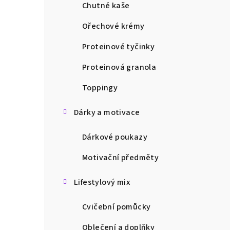
Chutné kaše
n
Ořechové krémy
n
í
Proteinové tyčinky
p
Proteinová granola
a
Toppingy
n
Dárky a motivace
e
l
Dárkové poukazy
Motivační předměty
Lifestylový mix
Cvičební pomůcky
Oblečení a doplňky