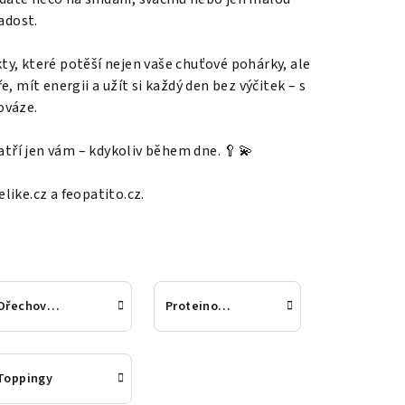
adost.
ty, které potěší nejen vaše chuťové pohárky, ale
ře, mít energii a užít si každý den bez výčitek – s
ováze.
atří jen vám – kdykoliv během dne. 🥄💫
like.cz a feopatito.cz.
Ořechové krémy
Proteinové tyčinky
Toppingy