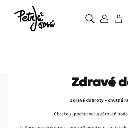
Přihlášen
Nák
Hledat
koš
Zdravé d
Zdravé dobroty – chutná r
Chcete si pochutnat a zároveň podpoř
✨ Naše zdravé dobroty vám zpříjemní den – ať už hle