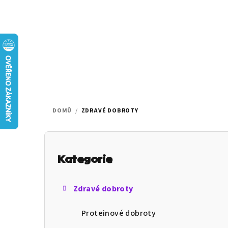
Přejít
na
obsah
DOMŮ
/
ZDRAVÉ DOBROTY
P
o
Kategorie
Přeskočit
s
kategorie
t
Zdravé dobroty
r
Proteinové dobroty
a