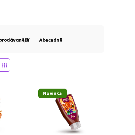
prodávanější
Abecedně
r
Novinka