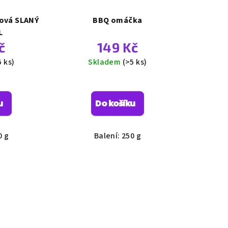
ová SLANÝ
BBQ omáčka
L
č
149 Kč
5 ks)
Skladem
(>5 ks)
u
Do košíku
0 g
Balení: 250 g