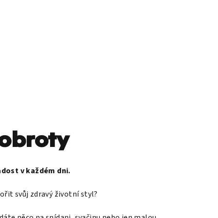
í
upní
ík
obroty
adost v každém dni.
it svůj zdravý životní styl?
dáte něco na snídani, svačinu nebo jen malou