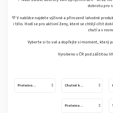
dobrotu pro r
💛 V nabídce najdete výživné a přirozeně lahodné produk
i tělo. Hodí se pro aktivní ženy, které se chtějí cítit dob
chutí a v rovn
Vyberte si to své a dopřejte si moment, který p
Vyrobeno v ČR pod záštitou life
Proteinové dobroty
Chutné kaše
Proteinová granola