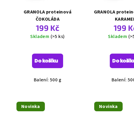
p
k
r
GRANOLA proteinová
GRANOLA protein
t
ČOKOLÁDA
KARAME
o
ů
199 Kč
199 K
d
Skladem
(>5 ks)
Skladem
(>
u
k
t
Do košíku
Do košík
ů
Balení: 500 g
Balení: 50
Novinka
Novinka