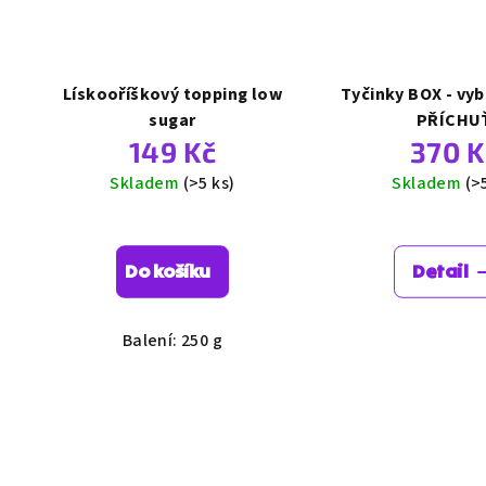
Lískooříškový topping low
Tyčinky BOX - vyb
sugar
PŘÍCHU
149 Kč
370 K
Skladem
(>5 ks)
Skladem
(>
Prů
hod
Do košíku
Detail
pro
je
5,0
Balení: 250 g
z
5
hvě