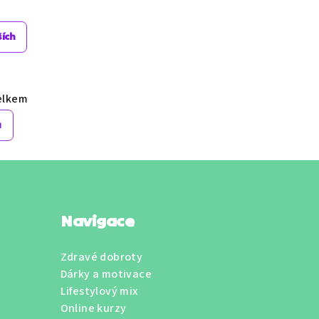
zdiček.
hvězdiček.
ších
elkem
u
Navigace
Zdravé dobroty
Dárky a motivace
Lifestylový mix
Online kurzy