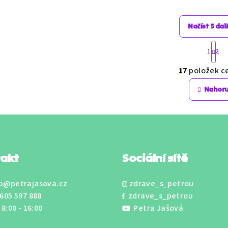
hvězdiček.
hvě
Načíst 5 dal
S
1
2
t
O
r
17
položek c
v
á
n
l
Nahor
k
á
o
d
v
a
á
c
n
í
í
akt
Sociální sítě
p
r
p@petrajasova.cz
zdrave_s_petrou
v
605 597 888
zdrave_s_petrou
k
 8:00 - 16:00
Petra Jašová
y
v