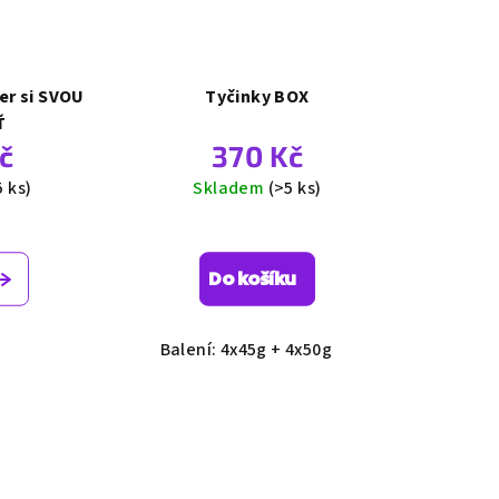
er si SVOU
Tyčinky BOX
Ť
č
370 Kč
5 ks)
Skladem
(>5 ks)
měrné
Průměrné
nocení
hodnocení
Do košíku
duktu
produktu
je
5,0
Balení: 4x45g + 4x50g
z
5
zdiček.
hvězdiček.