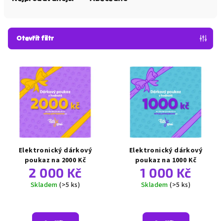
n
í
p
Otevřít filtr
r
o
V
d
ý
u
p
k
i
t
s
ů
p
r
o
Elektronický dárkový
Elektronický dárkový
d
poukaz na 2000 Kč
poukaz na 1000 Kč
2 000 Kč
1 000 Kč
u
k
Skladem
(>5 ks)
Skladem
(>5 ks)
t
Průměrné
Průměrné
ů
hodnocení
hodnocení
produktu
produktu