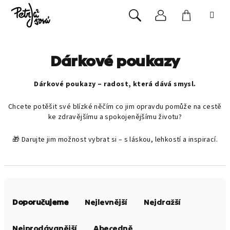
Přejít
na
Přihlášení
Nákupní
obsah
Hledat
košík
Dárkové poukazy
Dárkové poukazy – radost, která dává smysl.
Chcete potěšit své blízké něčím co jim opravdu pomůže na cestě
ke zdravějšímu a spokojenějšímu životu?
🎁 Darujte jim možnost vybrat si – s láskou, lehkostí a inspirací.
Ř
a
Doporučujeme
Nejlevnější
Nejdražší
z
e
Nejprodávanější
Abecedně