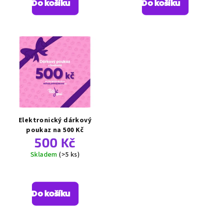
Do košíku
Do košíku
je
je
5,0
5,0
z
z
5
5
hvězdiček.
hvězdiček.
Elektronický dárkový
poukaz na 500 Kč
500 Kč
Skladem
(>5 ks)
Průměrné
hodnocení
produktu
Do košíku
je
5,0
z