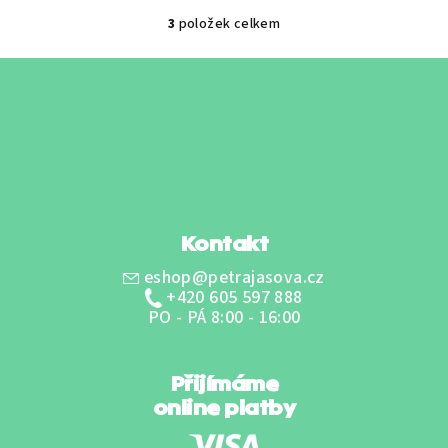
5
3
položek celkem
O
hvězdiček.
v
Z
l
á
á
p
d
a
a
c
t
í
í
p
r
Kontakt
v
k
eshop@petrajasova.cz
y
+420 605 597 888
v
PO - PÁ 8:00 - 16:00
ý
p
i
Přijímáme
s
online platby
u