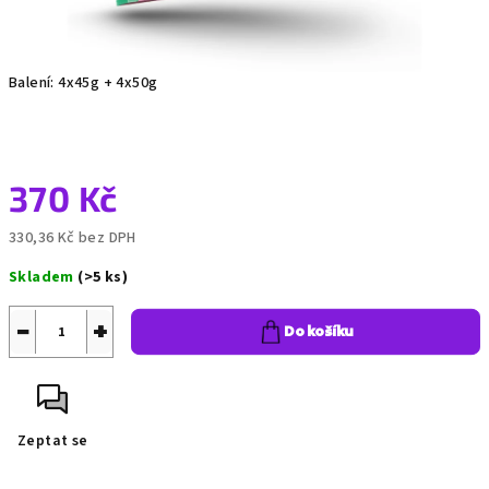
Balení: 4x45g + 4x50g
370 Kč
330,36 Kč bez DPH
Měrná
Skladem
(>5 ks)
cena:
−
+
Do košíku
Zeptat se