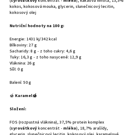
(
syrovátkový
koncentrát -
mléko
), kakaová hmota, 13,5%
kokos, kokosová mouka, glycerin, slunečnicový lecitin,
kokosový olej
Nutriční hodnoty na 100 g:
Energie: 1431 kj/342 kcal
Bílkoviny: 27 g
Sacharidy: 8 g - z toho cukry: 4,6 g
Tuky: 16,3 g - z toho nasycené: 12,9 g
Vláknina: 26 g
Sůl: 0 g
Balení: 50 g
🍯
Karamel
🍯
Složení:
FOS (rozpustná vláknina), 37,5% protein komplex
(
syrovátkový
koncentrát -
mléko
), 18,7% arašídy,
glycerin, slunečnicový lecitin, kokosový olej, karamelové