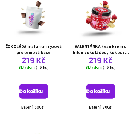
ČOKOLÁDA instantní rýžová
VALENTÝNKA kešu krém s
proteinová kaše
bílou čokoládou, kokosem
219 Kč
219 Kč
a malinami
Skladem
(>5 ks)
Skladem
(>5 ks)
Průměrné
Průměrné
hodnocení
hodnocení
produktu
produktu
Do košíku
Do košíku
je
je
5,0
5,0
z
z
Balení: 500g
Balení: 300g
5
5
hvězdiček.
hvězdiček.