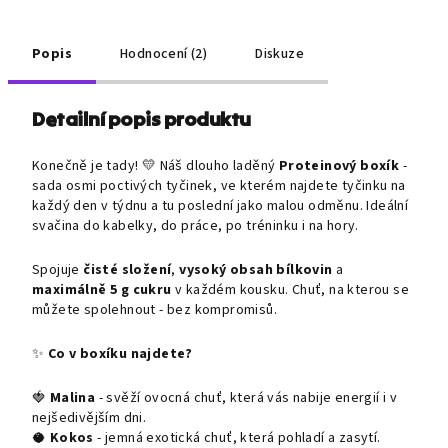
Popis
Hodnocení (2)
Diskuze
Detailní popis produktu
Konečně je tady! 💛 Náš dlouho laděný
Proteinový boxík
-
sada osmi poctivých tyčinek, ve kterém najdete tyčinku na
každý den v týdnu a tu poslední jako malou odměnu. Ideální
svačina do kabelky, do práce, po tréninku i na hory.
Spojuje
čisté složení
,
vysoký obsah bílkovin
a
maximálně 5 g cukru
v každém kousku. Chuť, na kterou se
můžete spolehnout - bez kompromisů.
✨
Co v boxíku najdete?
🍓
Malina
- svěží ovocná chuť, která vás nabije energií i v
nejšedivějším dni.
🥥
Kokos
- jemná exotická chuť, která pohladí a zasytí.