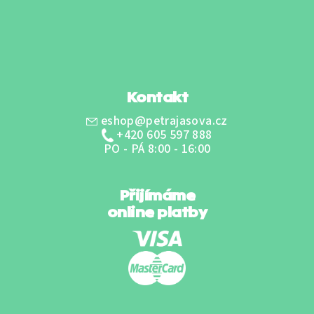
p
a
t
í
Kontakt
eshop@petrajasova.cz
+420 605 597 888
PO - PÁ 8:00 - 16:00
Přijímáme
online platby