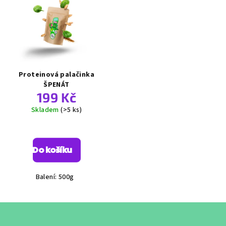
Proteinová palačinka
ŠPENÁT
199 Kč
Skladem
(>5 ks)
Průměrné
hodnocení
produktu
Do košíku
je
4,7
z
Balení: 500g
5
hvězdiček.
Z
á