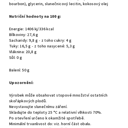
bourbon), glycerin, slunečnicový lecitin, kokosový olej
Nutriční hodnoty na 100 g:
Energie: 1406 kj/336 kcal
Bílkoviny: 27,6 g
Sacharidy: 9,8 g - z toho cukry: 4 g
Tuky: 16,5 g - z toho nasycené: 5,3 g
Vláknina: 20,8 g
Sůl: 0 g
Balení: 50 g
Upozornění:
Výrobek může obsahovat stopové množství ostatních
skořápkových plodů.
Nevystavujte slunečnímu záření.
Skladujte do teploty 25 °C a relativní vlhkosti 70%.
Po otevření určeno k okamžité spotřebě.
Minimální trvanlivost do: viz. horní část obalu.