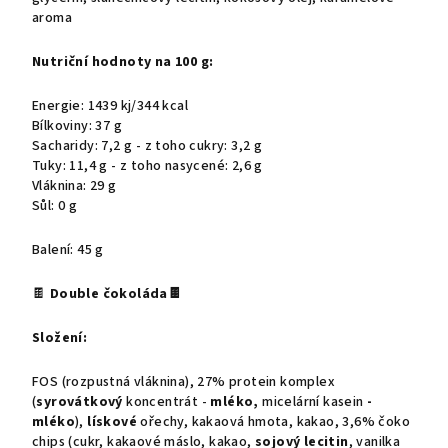
aroma
Nutriční hodnoty na 100 g:
Energie: 1439 kj/344 kcal
Bílkoviny: 37 g
Sacharidy: 7,2 g - z toho cukry: 3,2 g
Tuky: 11,4 g - z toho nasycené: 2,6 g
Vláknina: 29 g
Sůl: 0 g
Balení: 45 g
🍫
Double čokoláda
🍫
Složení:
FOS (rozpustná vláknina), 27% protein komplex
(
syrovátkový
koncentrát -
mléko,
micelární kasein
-
mléko
),
lískové
ořechy, kakaová hmota, kakao, 3,6% čoko
chips (cukr, kakaové máslo, kakao,
sojový lecitin
, vanilka