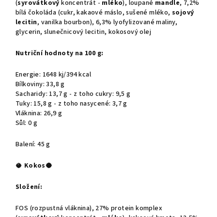
(
syrovátkový
koncentrát -
mléko
), loupané
mandle
, 7,2%
bílá čokoláda (cukr, kakaové máslo, sušené mléko,
sojový
lecitin
, vanilka bourbon), 6,3% lyofylizované maliny,
glycerin, slunečnicový lecitin, kokosový olej
Nutriční hodnoty na 100 g:
Energie: 1648 kj/394 kcal
Bílkoviny: 33,8 g
Sacharidy: 13,7 g - z toho cukry: 9,5 g
Tuky: 15,8 g - z toho nasycené: 3,7 g
Vláknina: 26,9 g
Sůl: 0 g
Balení: 45 g
🥥
Kokos
🥥
Složení:
FOS (rozpustná vláknina), 27% protein komplex