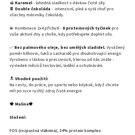
🍯
Karamel
- lahodná sladkost s dávkou čisté síly.
🍫
Double čokoláda
-
intenzivní, plná a sytá chuť pro
všechny milovníky čokolády.
💫 Kombinace 2x4 příchutí -
8 proteinových tyčinek
pro
vaše aktivní dny a chvíle, kdy potřebujete doplnit sílu.
✅
Bez palmového oleje, bez umělých sladidel.
Vyvážený
poměr bílkovin, tuků a sacharidů pro dlouhotrvající energii.
Vyrobeno s láskou a precizností, kterou od nás znáte -
výsledek měsíců testování, ladění a ochutnávání.
🔝
Vhodné použití:
Na cesty, do práce, po sportu nebo kdykoli, když chcete
mít po ruce rychlý zdroj čisté energie.
🍓
Malina
🍓
Složení:
FOS (rozpustná vláknina), 34% protein komplex