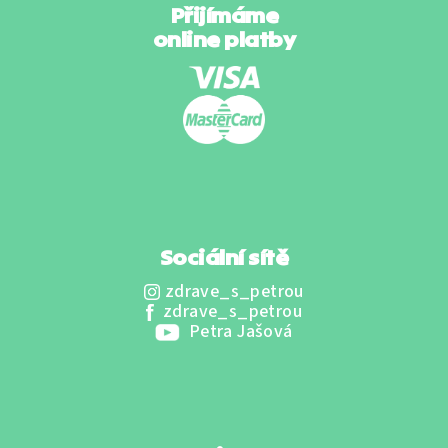
i
Přijímáme
s
online platby
u
Sociální sítě
zdrave_s_petrou
zdrave_s_petrou
Petra Jašová