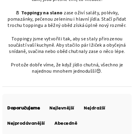
🧂
Toppingy na slano
zase oživí saláty, polévky,
pomazánky, pečenou zeleninu i hlavní jídla. Stačí přidat
trochu toppingu a běžný oběd získá úplně nový rozměr.
Toppingy jsme vytvořili tak, aby se staly přirozenou
součástí vaší kuchyně. Aby stačilo pár lžiček a obyčejná
snídaně, svačina nebo oběd chutnaly zase o něco lépe.
Protože dobře víme, že když jídlo chutná, všechno je
najednou mnohem jednodušší😍.
Ř
a
Doporučujeme
Nejlevnější
Nejdražší
z
e
Nejprodávanější
Abecedně
n