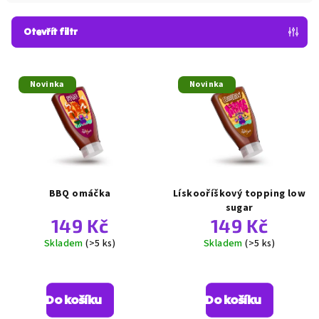
í
p
Otevřít filtr
r
o
V
d
ý
Novinka
Novinka
u
p
k
i
t
s
ů
p
r
o
BBQ omáčka
Lískooříškový topping low
d
sugar
149 Kč
149 Kč
u
k
Skladem
(>5 ks)
Skladem
(>5 ks)
t
ů
Do košíku
Do košíku