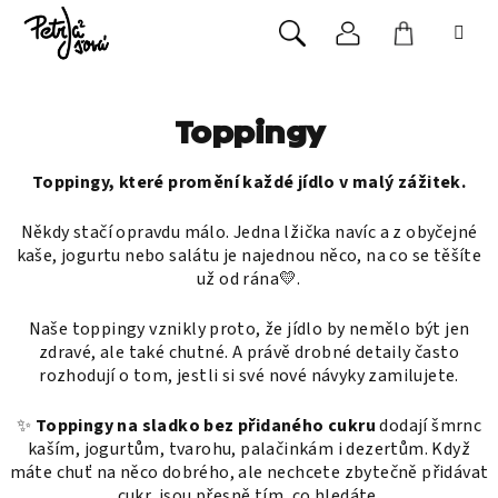
Přejít
na
Přihlášení
Nákupní
obsah
Hledat
košík
Toppingy
Toppingy, které promění každé jídlo v malý zážitek.
Někdy stačí opravdu málo. Jedna lžička navíc a z obyčejné
kaše, jogurtu nebo salátu je najednou něco, na co se těšíte
už od rána💛.
Naše toppingy vznikly proto, že jídlo by nemělo být jen
zdravé, ale také chutné. A právě drobné detaily často
rozhodují o tom, jestli si své nové návyky zamilujete.
✨
Toppingy na sladko bez přidaného cukru
dodají šmrnc
kaším, jogurtům, tvarohu, palačinkám i dezertům. Když
máte chuť na něco dobrého, ale nechcete zbytečně přidávat
cukr, jsou přesně tím, co hledáte.